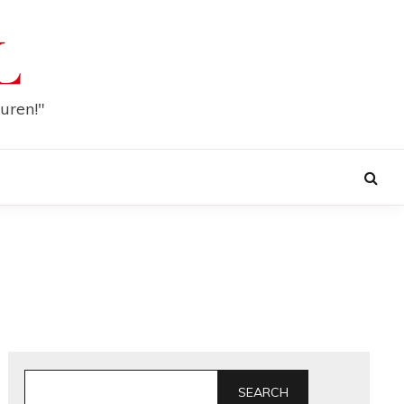
L
uren!"
SEARCH