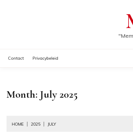
Skip
to
content
"Memo
Contact
Privacybeleid
Month:
July 2025
HOME
2025
JULY