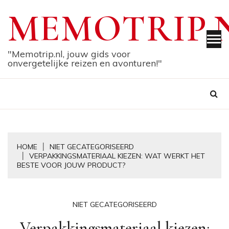
Skip
MEMOTRIP.
to
content
"Memotrip.nl, jouw gids voor
onvergetelijke reizen en avonturen!"
HOME
NIET GECATEGORISEERD
VERPAKKINGSMATERIAAL KIEZEN: WAT WERKT HET
BESTE VOOR JOUW PRODUCT?
NIET GECATEGORISEERD
Verpakkingsmateriaal kiezen: