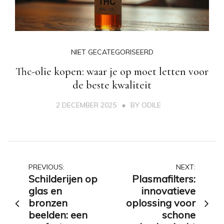
NIET GECATEGORISEERD
Thc-olie kopen: waar je op moet letten voor
de beste kwaliteit
2 DECEMBER 2025
BY
ODILE
Post
PREVIOUS:
NEXT:
Schilderijen op
Plasmafilters:
navigation
glas en
innovatieve
bronzen
oplossing voor
beelden: een
schone