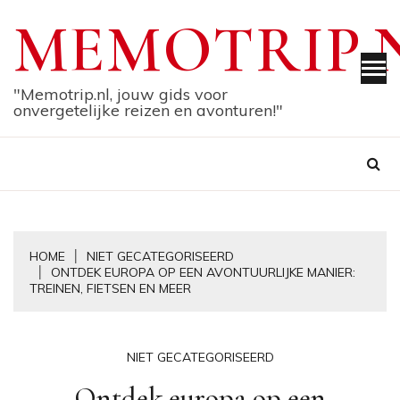
Skip
MEMOTRIP.
to
content
"Memotrip.nl, jouw gids voor
onvergetelijke reizen en avonturen!"
HOME
NIET GECATEGORISEERD
ONTDEK EUROPA OP EEN AVONTUURLIJKE MANIER:
TREINEN, FIETSEN EN MEER
NIET GECATEGORISEERD
Ontdek europa op een