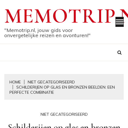
Skip
MEMOTRIP.
to
content
"Memotrip.nl, jouw gids voor
onvergetelijke reizen en avonturen!"
HOME
NIET GECATEGORISEERD
SCHILDERIJEN OP GLAS EN BRONZEN BEELDEN: EEN
PERFECTE COMBINATIE
NIET GECATEGORISEERD
Schilderijen op glas en bronzen