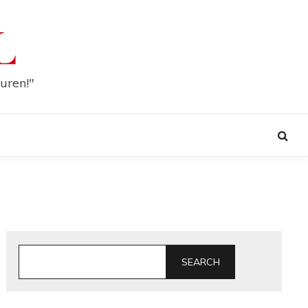
L
uren!"
SEARCH