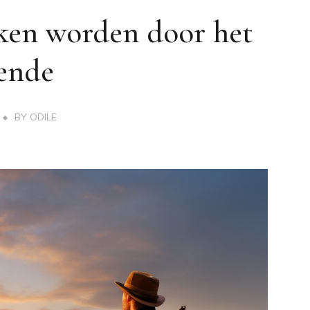
ken worden door het
ende
BY
ODILE