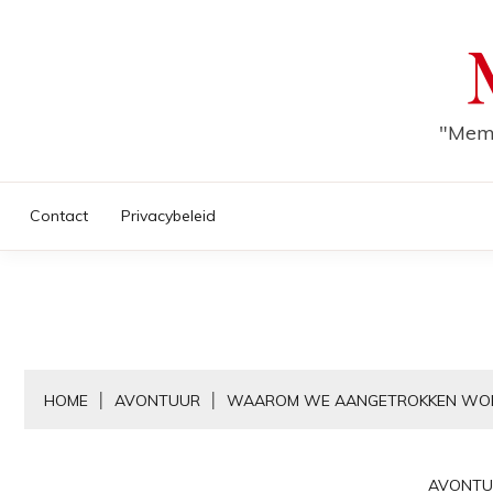
Skip
to
content
"Memo
Contact
Privacybeleid
HOME
AVONTUUR
WAAROM WE AANGETROKKEN WOR
AVONTU